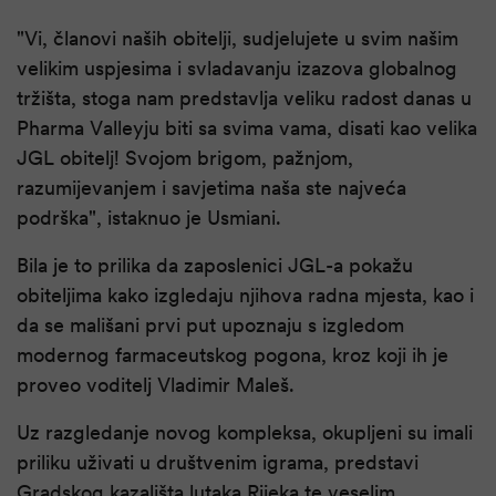
"Vi, članovi naših obitelji, sudjelujete u svim našim
velikim uspjesima i svladavanju izazova globalnog
tržišta, stoga nam predstavlja veliku radost danas u
Pharma Valleyju biti sa svima vama, disati kao velika
JGL obitelj! Svojom brigom, pažnjom,
razumijevanjem i savjetima naša ste najveća
podrška", istaknuo je Usmiani.
Bila je to prilika da zaposlenici JGL-a pokažu
obiteljima kako izgledaju njihova radna mjesta, kao i
da se mališani prvi put upoznaju s izgledom
modernog farmaceutskog pogona, kroz koji ih je
proveo voditelj Vladimir Maleš.
Uz razgledanje novog kompleksa, okupljeni su imali
priliku uživati u društvenim igrama, predstavi
Gradskog kazališta lutaka Rijeka te veselim