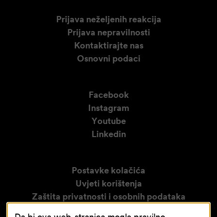
Prijava neželjenih reakcija
Prijava nepravilnosti
Kontaktirajte nas
Osnovni podaci
Facebook
Instagram
Youtube
Linkedin
Postavke kolačića
Uvjeti korištenja
Zaštita privatnosti i osobnih podataka
Izjava o pristupačnosti
Da bi ova web-stranica mogla pravilno