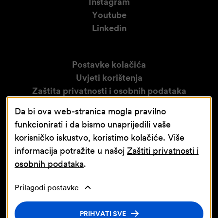
Instagram
Youtube
Linkedin
Postavke kolačića
Uvjeti korištenja
Zaštita privatnosti i osobnih podataka
Izjava o pristupačnosti
Da bi ova web-stranica mogla pravilno
Obavijest o video nadzoru
funkcionirati i da bismo unaprijedili vaše
korisničko iskustvo, koristimo kolačiće. Više
informacija potražite u našoj
Zaštiti privatnosti i
osobnih podataka
.
Prilagodi postavke
Nastavna baza Sveučilišta u Rijeci
© Jadran-galenski laboratorij d.d. JGL d.d.
PRIHVATI SVE