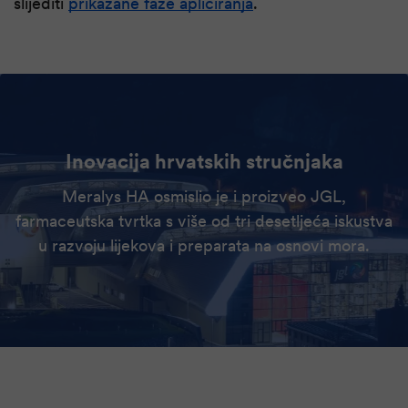
slijediti
prikazane faze apliciranja
.
Inovacija hrvatskih stručnjaka
Meralys HA osmislio je i proizveo JGL,
farmaceutska tvrtka s više od tri desetljeća iskustva
u razvoju lijekova i preparata na osnovi mora.