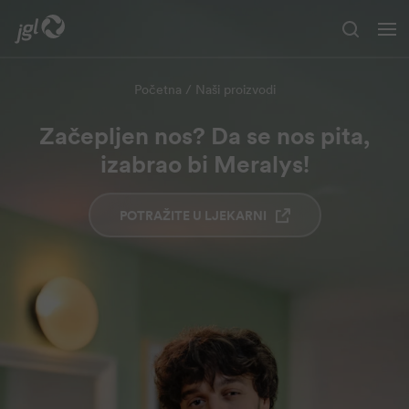
Početna
Naši proizvodi
Preskoči na glavni sadržaj
Začepljen nos? Da se nos pita,
izabrao bi Meralys!
POTRAŽITE U LJEKARNI