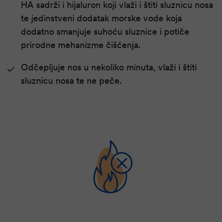
HA sadrži i hijaluron koji vlaži i štiti sluznicu nosa
te jedinstveni dodatak morske vode koja
dodatno smanjuje suhoću sluznice i potiče
prirodne mehanizme čišćenja.
Odčepljuje nos u nekoliko minuta, vlaži i štiti
sluznicu nosa te ne peče.