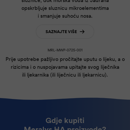
sluznice, dok morska voda iz Jadrana
opskrbljuje sluznicu mikroelementima
i smanjuje suhoću nosa.
SAZNAJTE VIŠE
MRL-MWP-0725-001
Prije upotrebe pažljivo pročitajte uputu o lijeku, a o
rizicima i o nuspojavama upitajte svog liječnika
ili ljekarnika (ili liječnicu ili ljekarnicu).
Gdje kupiti
Meralys HA proizvode?