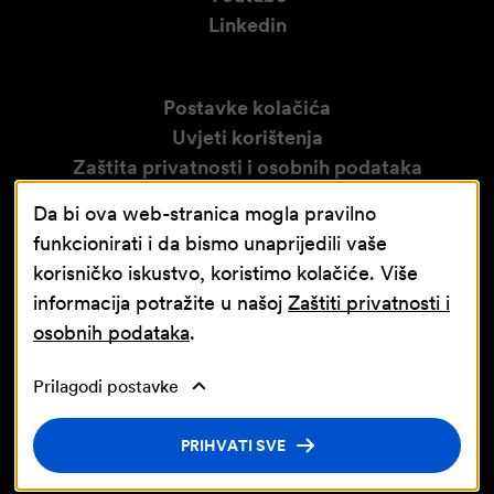
Linkedin
Postavke kolačića
Uvjeti korištenja
Zaštita privatnosti i osobnih podataka
Izjava o pristupačnosti
Da bi ova web-stranica mogla pravilno
Obavijest o video nadzoru
funkcionirati i da bismo unaprijedili vaše
korisničko iskustvo, koristimo kolačiće. Više
informacija potražite u našoj
Zaštiti privatnosti i
osobnih podataka
.
Prilagodi postavke
Nastavna baza Sveučilišta u Rijeci
© Jadran-galenski laboratorij d.d. JGL d.d.
PRIHVATI SVE