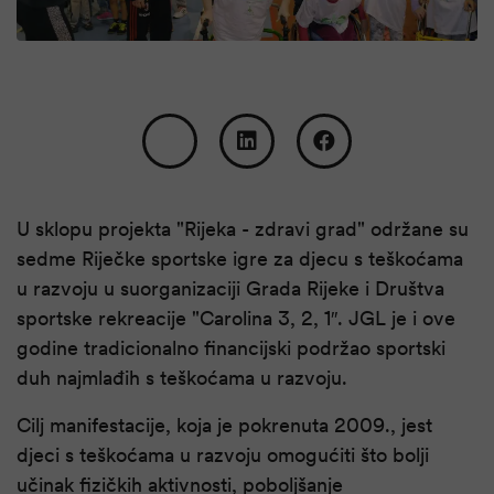
U sklopu projekta "Rijeka - zdravi grad" održane su
sedme Riječke sportske igre za djecu s teškoćama
u razvoju u suorganizaciji Grada Rijeke i Društva
sportske rekreacije "Carolina 3, 2, 1″. JGL je i ove
godine tradicionalno financijski podržao sportski
duh najmlađih s teškoćama u razvoju.
Cilj manifestacije, koja je pokrenuta 2009., jest
djeci s teškoćama u razvoju omogućiti što bolji
učinak fizičkih aktivnosti, poboljšanje