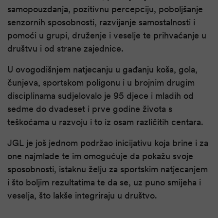
samopouzdanja, pozitivnu percepciju, poboljšanje
senzornih sposobnosti, razvijanje samostalnosti i
pomoći u grupi, druženje i veselje te prihvaćanje u
društvu i od strane zajednice.
U ovogodišnjem natjecanju u gađanju koša, gola,
čunjeva, sportskom poligonu i u brojnim drugim
disciplinama sudjelovalo je 95 djece i mladih od
sedme do dvadeset i prve godine života s
teškoćama u razvoju i to iz osam različitih centara.
JGL je još jednom podržao inicijativu koja brine i za
one najmlađe te im omogućuje da pokažu svoje
sposobnosti, istaknu želju za sportskim natjecanjem
i što boljim rezultatima te da se, uz puno smijeha i
veselja, što lakše integriraju u društvo.