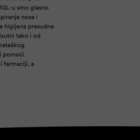
 JGL-u smo glasno
piranje nosa i
je higijena presudna
isutni tako i od
trateškog
ji pomoći
 farmaciji, a