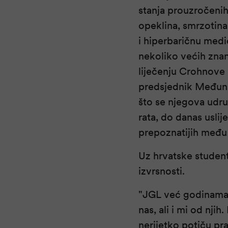
stanja prouzročenih
opeklina, smrzotina
i hiperbaričnu medi
nekoliko većih znan
liječenju Crohnove b
predsjednik Međuna
što se njegova udru
rata, do danas usli
prepoznatijih među
Uz hrvatske student
izvrsnosti.
"JGL već godinama 
nas, ali i mi od nji
nerijetko potiču pra