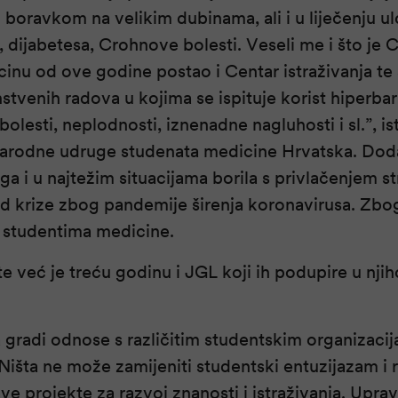
 boravkom na velikim dubinama, ali i u liječenju ul
, dijabetesa, Crohnove bolesti. Veseli me i što je
cinu od ove godine postao i Centar istraživanja te
stvenih radova u kojima se ispituje korist hiperba
olesti, neplodnosti, iznenadne nagluhosti i sl.”, is
rodne udruge studenata medicine Hrvatska. Dodaj
ga i u najtežim situacijama borila s privlačenjem s
jed krize zbog pandemije širenja koronavirusa. Zbo
 studentima medicine.
e već je treću godinu i JGL koji ih podupire u nji
gradi odnose s različitim studentskim organizacij
h. Ništa ne može zamijeniti studentski entuzijazam i 
ve projekte za razvoj znanosti i istraživanja. Uprav