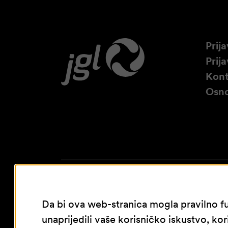
Prija
Prij
Kont
Osno
Da bi ova web-stranica mogla pravilno fu
unaprijedili vaše korisničko iskustvo, kor