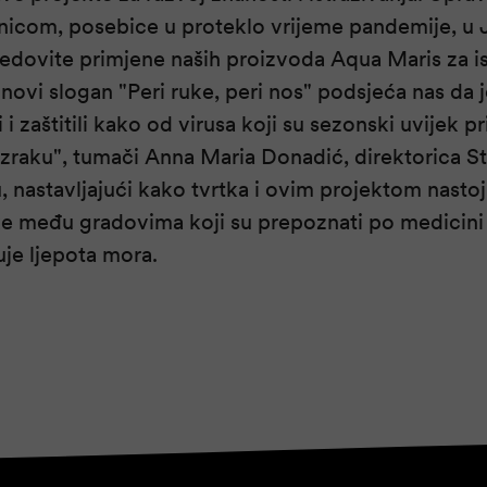
icom, posebice u proteklo vrijeme pandemije, u
 redovite primjene naših proizvoda Aqua Maris za is
 novi slogan "Peri ruke, peri nos" podsjeća nas da 
i zaštitili kako od virusa koji su sezonski uvijek pr
 zraku", tumači Anna Maria Donadić, direktorica S
 nastavljajući kako tvrtka i ovim projektom nasto
ke među gradovima koji su prepoznati po medicini i
je ljepota mora.