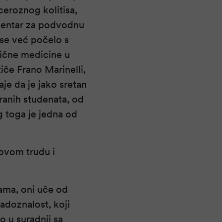
ceroznog kolitisa,
 Centar za podvodnu
 se već počelo s
rične medicine u
tiče Frano Marinelli,
e da je jako sretan
tranih studenata, od
g toga je jedna od
hovom trudu i
ama, oni uče od
radoznalost, koji
o u suradnji sa