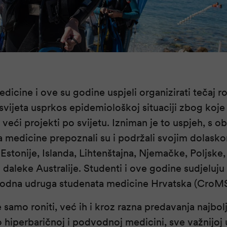
dicine i ove su godine uspjeli organizirati tečaj r
a svijeta usprkos epidemiološkoj situaciji zbog koje
i veći projekti po svijetu. Izniman je to uspjeh, s o
a medicine prepoznali su i podržali svojim dolasko
, Estonije, Islanda, Lihtenštajna, Njemačke, Poljske,
 daleke Australije. Studenti i ove godine sudjeluju 
odna udruga studenata medicine Hrvatska (CroMS
samo roniti, već ih i kroz razna predavanja najbolj
 hiperbaričnoj i podvodnoj medicini, sve važnijoj u