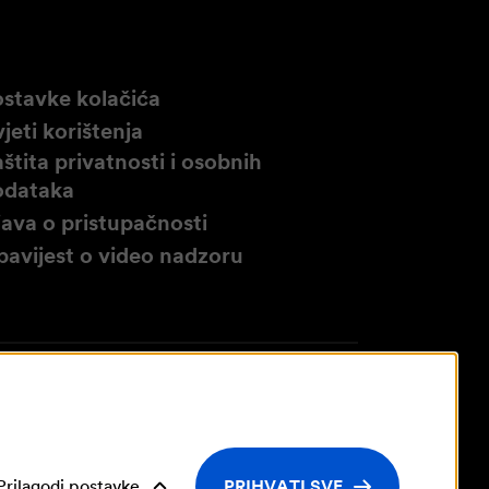
stavke kolačića
jeti korištenja
štita privatnosti i osobnih
odataka
java o pristupačnosti
avijest o video nadzoru
Prilagodi postavke
PRIHVATI SVE