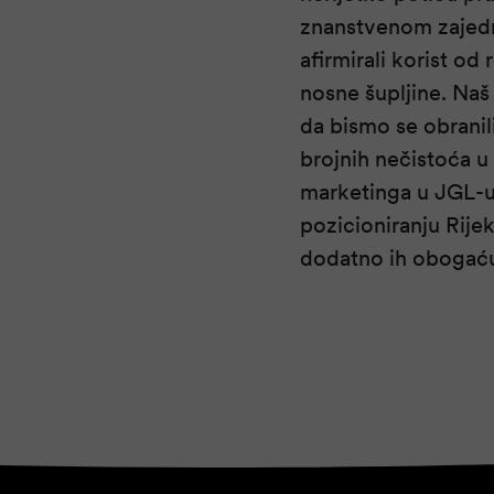
znanstvenom zajedn
afirmirali korist od
nosne šupljine. Naš
da bismo se obranili 
brojnih nečistoća u
marketinga u JGL-u,
pozicioniranju Rije
dodatno ih obogaću