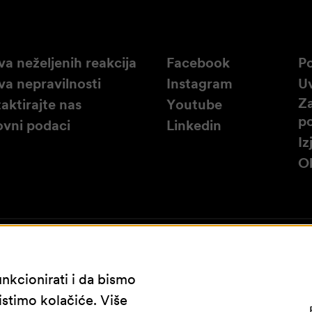
va neželjenih reakcija
Facebook
Po
ava nepravilnosti
Instagram
Uv
Za
aktirajte nas
Youtube
p
vni podaci
Linkedin
Iz
Ob
nkcionirati i da bismo
istimo kolačiće. Više