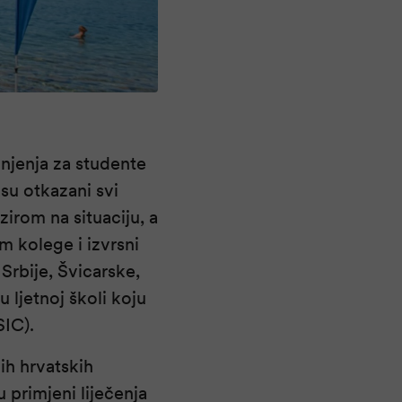
onjenja za studente
 su otkazani svi
bzirom na situaciju, a
m kolege i izvrsni
 Srbije, Švicarske,
u ljetnoj školi koju
IC).
ih hrvatskih
 primjeni liječenja