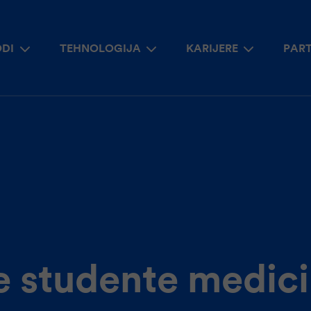
ODI
TEHNOLOGIJA
KARIJERE
PAR
Preskoči na glavni sadrža
e studente medic