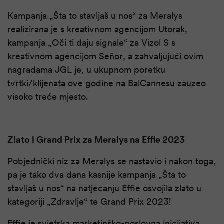
Kampanja „Šta to stavljaš u nos“ za Meralys
realizirana je s kreativnom agencijom Utorak,
kampanja „Oči ti daju signale“ za Vizol S s
kreativnom agencijom Señor, a zahvaljujući ovim
nagradama JGL je, u ukupnom poretku
tvrtki/klijenata ove godine na BalCannesu zauzeo
visoko treće mjesto.
Zlato i Grand Prix za Meralys na Effie 2023
Pobjednički niz za Meralys se nastavio i nakon toga,
pa je tako dva dana kasnije kampanja „Šta to
stavljaš u nos“ na natjecanju Effie osvojila zlato u
kategoriji „Zdravlje“ te Grand Prix 2023!
Effie je svjetska marketinško-poslovna inicijativa