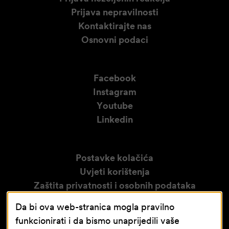
Prijava nepravilnosti
Kontaktirajte nas
Osnovni podaci
Facebook
Instagram
Youtube
Linkedin
Postavke kolačića
Uvjeti korištenja
Zaštita privatnosti i osobnih podataka
Izjava o pristupačnosti
Da bi ova web-stranica mogla pravilno
Obavijest o video nadzoru
funkcionirati i da bismo unaprijedili vaše