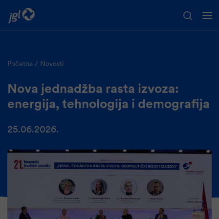
Preskoči na glavni sadržaj
Početna
Novosti
Nova jednadžba rasta izvoza:
energija, tehnologija i demografija
25.06.2026.