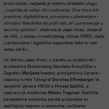
proizvodnje, naglasila je njezinu stratešku ulogu.
„
Logistika je važan dio poslovanja. Ona mora biti
precizna, digitalizirana, povezana s planiranjem i
dovoljno fleksibilna da prati rast, ali i poremećaje u
lancima opskrbe
"
, istaknula je Jajac-Knez, dodavši
da JGL, u sklopu investicijskog ciklusa NEBO, ulaže
u proizvodne i logističke kapacitete kako bi rast
ostao održiv.
Uz Alenku Jajac-Knez, u panelu su sudjelovali i
profesorica Ekonomskog fakulteta Sveučilišta u
Zagrebu
Marijana Ivanov
, predsjednica Uprave i
vlasnica tvrtke Tahograf
Dorotea Effenberger
te
savjetnik Uprave HBOR-a
Hrvoje Galičić
, a
raspravu je moderirao
Mislav Togonal
. Različite
perspektive sudionika panela pridonijele su
sadržajnoj raspravi o izazovima i prilikama