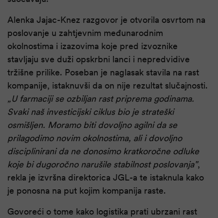
Alenka Jajac-Knez razgovor je otvorila osvrtom na
poslovanje u zahtjevnim međunarodnim
okolnostima i izazovima koje pred izvoznike
stavljaju sve duži opskrbni lanci i nepredvidive
tržišne prilike. Poseban je naglasak stavila na rast
kompanije, istaknuvši da on nije rezultat slučajnosti.
„
U farmaciji se ozbiljan rast priprema godinama.
Svaki naš investicijski ciklus bio je strateški
osmišljen. Moramo biti dovoljno agilni da se
prilagodimo novim okolnostima, ali i dovoljno
disciplinirani da ne donosimo kratkoročne odluke
koje bi dugoročno narušile stabilnost poslovanja
"
,
rekla je izvršna direktorica JGL-a te istaknula kako
je ponosna na put kojim kompanija raste.
Govoreći o tome kako logistika prati ubrzani rast