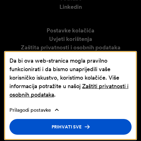
Linkedin
Postavke kolačića
Uvjeti korištenja
Zaštita privatnosti i osobnih podataka
Izjava o pristupačnosti
Da bi ova web-stranica mogla pravilno
Obavijest o video nadzoru
funkcionirati i da bismo unaprijedili vaše
korisničko iskustvo, koristimo kolačiće. Više
informacija potražite u našoj
Zaštiti privatnosti i
osobnih podataka
.
Prilagodi postavke
Nastavna baza Sveučilišta u Rijeci
© Jadran-galenski laboratorij d.d. JGL d.d.
PRIHVATI SVE