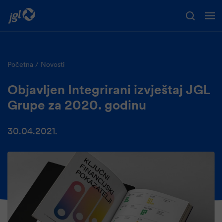
Preskoči na glavni sadržaj
Početna
Novosti
Objavljen Integrirani izvještaj JGL
Grupe za 2020. godinu
30.04.2021.