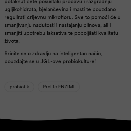
potaknut ćete posustalu probavu i razgradnju
ugljikohidrata, bjelančevina i masti te pouzdano
regulirati crijevnu mikrofloru. Sve to pomoći će u
smanjivanju nadutosti i nastajanju plinova, ali i
smanjiti upotrebu laksativa te poboljšati kvalitetu
života.
Brinite se o zdravlju na inteligentan način,
pouzdajte se u JGL-ove probiokulture!
probiotik
Prolife ENZIMI