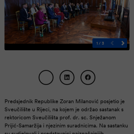
1
/
3
Predsjednik Republike Zoran Milanović posjetio je
Sveučilište u Rijeci, na kojem je održao sastanak s
rektoricom Sveučilišta prof. dr. sc. Snježanom
Prijić-Samaržija i njezinim suradnicima. Na sastanku
su sudjelovali i predstavnici najznačajnijih