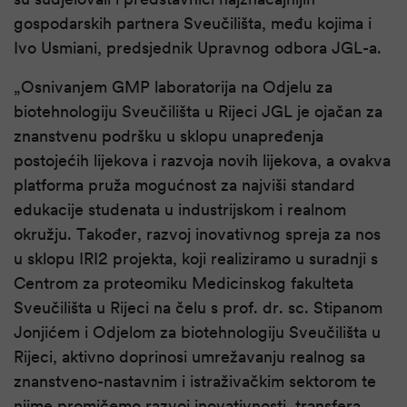
gospodarskih partnera Sveučilišta, među kojima i
Ivo Usmiani, predsjednik Upravnog odbora JGL-a.
„Osnivanjem GMP laboratorija na Odjelu za
biotehnologiju Sveučilišta u Rijeci JGL je ojačan za
znanstvenu podršku u sklopu unapređenja
postojećih lijekova i razvoja novih lijekova, a ovakva
platforma pruža mogućnost za najviši standard
edukacije studenata u industrijskom i realnom
okružju. Također, razvoj inovativnog spreja za nos
u sklopu IRI2 projekta, koji realiziramo u suradnji s
Centrom za proteomiku Medicinskog fakulteta
Sveučilišta u Rijeci na čelu s prof. dr. sc. Stipanom
Jonjićem i Odjelom za biotehnologiju Sveučilišta u
Rijeci, aktivno doprinosi umrežavanju realnog sa
znanstveno-nastavnim i istraživačkim sektorom te
njime promičemo razvoj inovativnosti, transfera