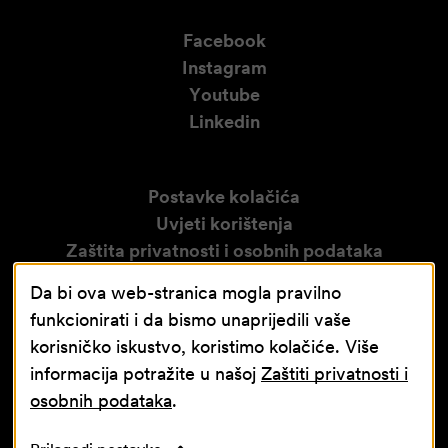
Facebook
Instagram
Youtube
Linkedin
Postavke kolačića
Uvjeti korištenja
Zaštita privatnosti i osobnih podataka
Izjava o pristupačnosti
Da bi ova web-stranica mogla pravilno
Obavijest o video nadzoru
funkcionirati i da bismo unaprijedili vaše
korisničko iskustvo, koristimo kolačiće. Više
informacija potražite u našoj
Zaštiti privatnosti i
osobnih podataka
.