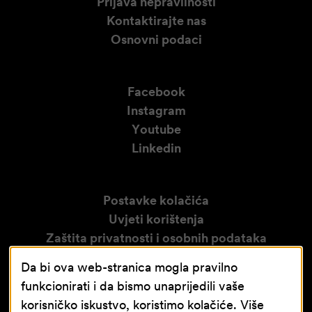
Prijava nepravilnosti
Kontaktirajte nas
Osnovni podaci
Facebook
Instagram
Youtube
Linkedin
Postavke kolačića
Uvjeti korištenja
Zaštita privatnosti i osobnih podataka
Izjava o pristupačnosti
Da bi ova web-stranica mogla pravilno
Obavijest o video nadzoru
funkcionirati i da bismo unaprijedili vaše
korisničko iskustvo, koristimo kolačiće. Više