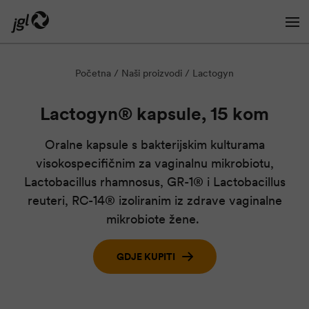
Početna
Naši proizvodi
Lactogyn
Preskoči na glavni sadržaj
Lactogyn® kapsule, 15 kom
Oralne kapsule s bakterijskim kulturama
visokospecifičnim za vaginalnu mikrobiotu,
Lactobacillus rhamnosus, GR-1® i Lactobacillus
reuteri, RC-14® izoliranim iz zdrave vaginalne
mikrobiote žene.
GDJE KUPITI