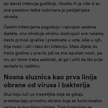
do devet infekcija godišnje. Ukoliko ih je više ili su
one posebno teške indicirana je pedijatrijska
obrada.
Čestim infekcijama pogoduju i razvojne osobine
djeteta, ono istražuje okolinu dodirujući sve rukama,
često prinosi igračke i predmete u usta, kiše u njih,
trlja nosić i oči i tako širi infekciju. Malo dijete do
treće godine u pravilu još ne zna ispuhati nosić, pa
mu pri tome treba asistirati, ali ga i učiti da što prije
savlada tu vještinu.
Nosna sluznica kao prva linija
obrane od virusa i bakterija
Sluz koju luči uz trepetljike koje se gibaju
predstavljaju prirodnu obranu koja se funkcionalno
naziva mukocilijarni klirens. Tom funkcijom se