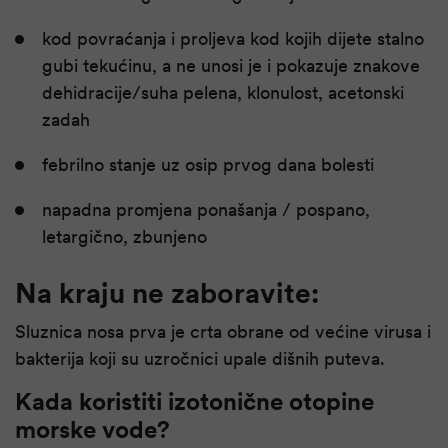
kod povraćanja i proljeva kod kojih dijete stalno
gubi tekućinu, a ne unosi je i pokazuje znakove
dehidracije/suha pelena, klonulost, acetonski
zadah
febrilno stanje uz osip prvog dana bolesti
napadna promjena ponašanja / pospano,
letargično, zbunjeno
Na kraju ne zaboravite:
Sluznica nosa prva je crta obrane od većine virusa i
bakterija koji su uzročnici upale dišnih puteva.
Kada koristiti izotonične otopine
morske vode?