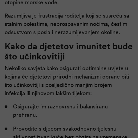
otopine morske vode.
Razumljiva je frustracija roditelja koji se susreću sa
stalnim bolestima, neprospavanim noćima, čestim
odsustvom s posla i nerazumijevanjem okoline.
Kako da djetetov imunitet bude
što učinkovitiji
Nekoliko savjeta kako osigurati optimalne uvjete u
kojima će djetetovi prirodni mehanizmi obrane biti
što učinkovitiji s posljedično manjim brojem
infekcija ili njihovom lakšim tijekom:
Osigurajte im raznovrsnu i balansiranu
prehranu.
Provodite s djecom svakodnevno tjelesnu
aktivnost izvan kuće bez obzira na vremenske