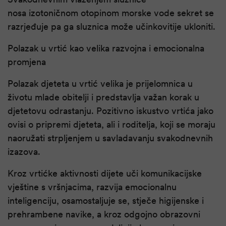
nosa izotoničnom otopinom morske vode sekret se
razrjeđuje pa ga sluznica može učinkovitije ukloniti.
Polazak u vrtić kao velika razvojna i emocionalna
promjena
Polazak djeteta u vrtić velika je prijelomnica u
životu mlade obitelji i predstavlja važan korak u
djetetovu odrastanju. Pozitivno iskustvo vrtića jako
ovisi o pripremi djeteta, ali i roditelja, koji se moraju
naoružati strpljenjem u savladavanju svakodnevnih
izazova.
Kroz vrtićke aktivnosti dijete uči komunikacijske
vještine s vršnjacima, razvija emocionalnu
inteligenciju, osamostaljuje se, stječe higijenske i
prehrambene navike, a kroz odgojno obrazovni