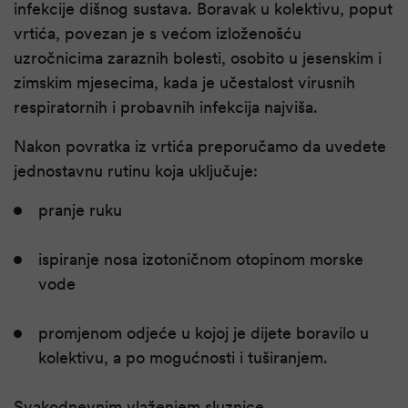
infekcije dišnog sustava. Boravak u kolektivu, poput
vrtića, povezan je s većom izloženošću
uzročnicima zaraznih bolesti, osobito u jesenskim i
zimskim mjesecima, kada je učestalost virusnih
respiratornih i probavnih infekcija najviša.
Nakon povratka iz vrtića preporučamo da uvedete
jednostavnu rutinu koja uključuje:
pranje ruku
ispiranje nosa izotoničnom otopinom morske
vode
promjenom odjeće u kojoj je dijete boravilo u
kolektivu, a po mogućnosti i tuširanjem.
Svakodnevnim vlaženjem sluznice