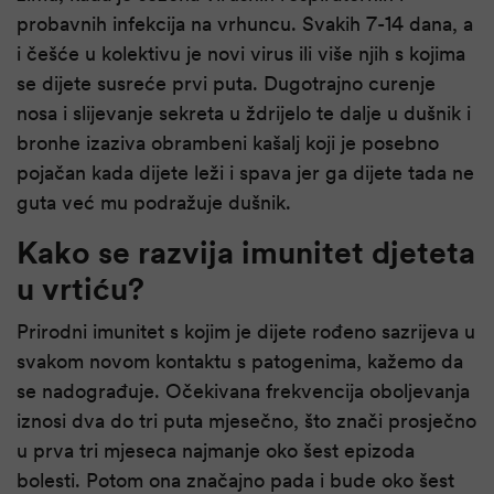
probavnih infekcija na vrhuncu. Svakih 7-14 dana, a
i češće u kolektivu je novi virus ili više njih s kojima
se dijete susreće prvi puta. Dugotrajno curenje
nosa i slijevanje sekreta u ždrijelo te dalje u dušnik i
bronhe izaziva obrambeni kašalj koji je posebno
pojačan kada dijete leži i spava jer ga dijete tada ne
guta već mu podražuje dušnik.
Kako se razvija imunitet djeteta
u vrtiću?
Prirodni imunitet s kojim je dijete rođeno sazrijeva u
svakom novom kontaktu s patogenima, kažemo da
se nadograđuje. Očekivana frekvencija oboljevanja
iznosi dva do tri puta mjesečno, što znači prosječno
u prva tri mjeseca najmanje oko šest epizoda
bolesti. Potom ona značajno pada i bude oko šest