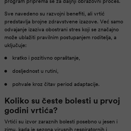
program priprema se za daljnji obrazovni proces.
Sve navedeno su razvojni benefiti, ali vrtić
predstavlja brojne zdravstvene izazove. Već samo
odvajanje izaziva obostrani stres koji se značajno
može ublažiti pravilnim postupanjem roditelja, a
uključuje:
kratko i pozitivno opraštanje,
dosljednost u rutini,
pohvale kroz čitav period adaptacije.
Koliko su česte bolesti u prvoj
godini vrtića?
Vrtići su izvor zaraznih bolesti posebno u jesen i
zimu, kada je sezona virusnih respiratornih i