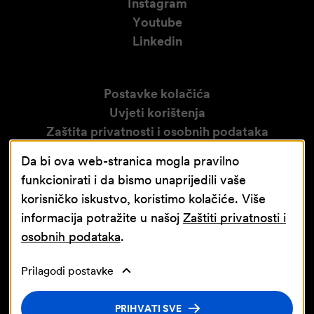
Instagram
Youtube
Linkedin
Postavke kolačića
Uvjeti korištenja
Zaštita privatnosti i osobnih podataka
Izjava o pristupačnosti
Da bi ova web-stranica mogla pravilno
Obavijest o video nadzoru
funkcionirati i da bismo unaprijedili vaše
korisničko iskustvo, koristimo kolačiće. Više
informacija potražite u našoj
Zaštiti privatnosti i
osobnih podataka
.
Prilagodi postavke
Nastavna baza Sveučilišta u Rijeci
© Jadran-galenski laboratorij d.d. JGL d.d.
PRIHVATI SVE