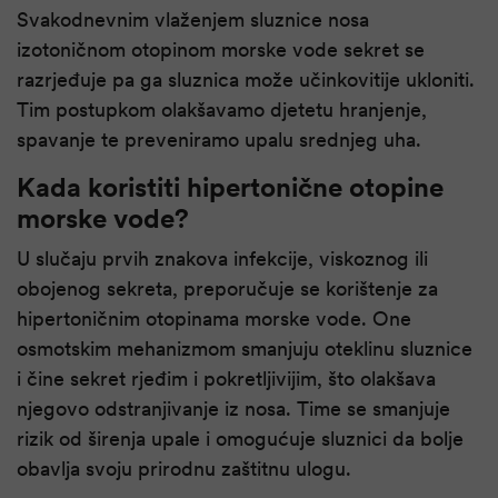
Svakodnevnim vlaženjem sluznice nosa
izotoničnom otopinom morske vode sekret se
razrjeđuje pa ga sluznica može učinkovitije ukloniti.
Tim postupkom olakšavamo djetetu hranjenje,
spavanje te preveniramo upalu srednjeg uha.
Kada koristiti hipertonične otopine
morske vode?
U slučaju prvih znakova infekcije, viskoznog ili
obojenog sekreta, preporučuje se korištenje za
hipertoničnim otopinama morske vode. One
osmotskim mehanizmom smanjuju oteklinu sluznice
i čine sekret rjeđim i pokretljivijim, što olakšava
njegovo odstranjivanje iz nosa. Time se smanjuje
rizik od širenja upale i omogućuje sluznici da bolje
obavlja svoju prirodnu zaštitnu ulogu.