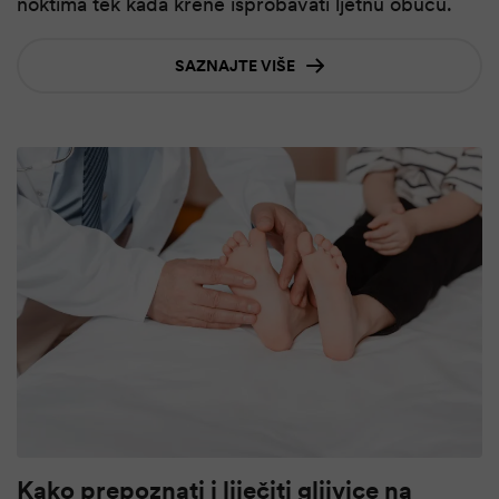
noktima tek kada krene isprobavati ljetnu obuću.
SAZNAJTE VIŠE
Kako prepoznati i liječiti gljivice na