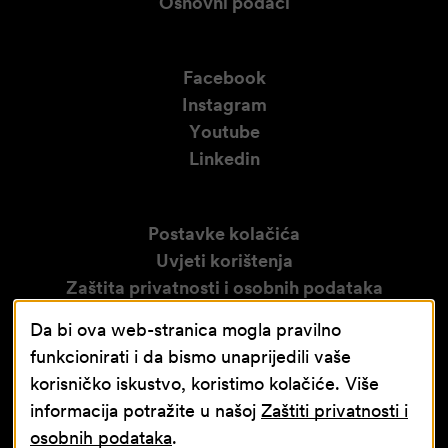
Osnovni podaci
Facebook
Instagram
Youtube
Linkedin
Postavke kolačića
Uvjeti korištenja
Zaštita privatnosti i osobnih podataka
Izjava o pristupačnosti
Da bi ova web-stranica mogla pravilno
Obavijest o video nadzoru
funkcionirati i da bismo unaprijedili vaše
korisničko iskustvo, koristimo kolačiće. Više
informacija potražite u našoj
Zaštiti privatnosti i
osobnih podataka
.