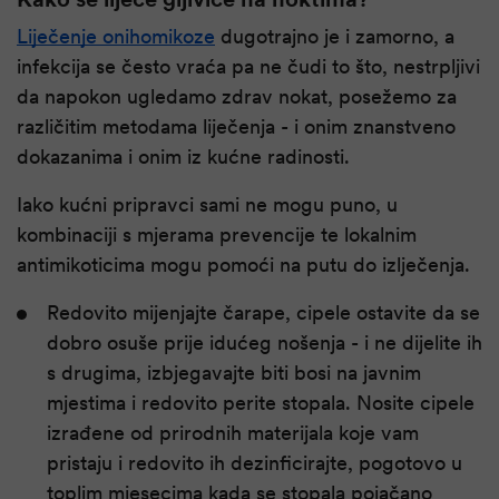
Liječenje onihomikoze
dugotrajno je i zamorno, a
infekcija se često vraća pa ne čudi to što, nestrpljivi
da napokon ugledamo zdrav nokat, posežemo za
različitim metodama liječenja - i onim znanstveno
dokazanima i onim iz kućne radinosti.
Iako kućni pripravci sami ne mogu puno, u
kombinaciji s mjerama prevencije te lokalnim
antimikoticima mogu pomoći na putu do izlječenja.
Redovito mijenjajte čarape, cipele ostavite da se
dobro osuše prije idućeg nošenja - i ne dijelite ih
s drugima, izbjegavajte biti bosi na javnim
mjestima i redovito perite stopala. Nosite cipele
izrađene od prirodnih materijala koje vam
pristaju i redovito ih dezinficirajte, pogotovo u
toplim mjesecima kada se stopala pojačano