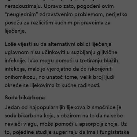
neradouzimaju. Upravo zato, pogođeni ovim
“neuglednim” zdravstvenim problemom, nerijetko
posežu za različitim kućnim pripravcima za
liječenje.
Loše vijesti su da alternativni oblici liječenja
uglavnom nisu učinkoviti u suzbijanju gljivične
infekcije. Iako mogu pomoći u tretiranju blažih
infekcija, malo je vjerojatno da će iskorijeniti
onihomikozu, no unatoč tome, velik broj ljudi
okreće se lijekovima iz kućne radinosti.
Soda bikarbona
Jedan od najpopularnijih lijekova iz smočnice je
soda bikarbona koja, s obzirom na to da na sebe
navlači vlagu, može pomoći u apsorpciji znoja. Uz
to, pojedine studije sugeriraju da ima i fungistatska