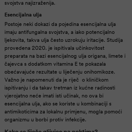
svojstva najizraženija.
Esencijalna ulja
Postoje neki dokazi da pojedina esencijalna ulja
imaju antifungalna svojstva, a iako potencijalno
ljekovita, takva ulja često uzrokuju iritacije. Studija
provedena 2020. je ispitivala učinkovitost
preparata na bazi esencijalnog ulja origana, limete i
čajevca s dodatkom vitamina E te pokazala
obećavajuće rezultate u liječenju onihomikoze.
Važno je napomenuti da je riječ o kliničkom
ispitivanju i da takav tretman iz kućne radinosti
vjerojatno neće imati isti učinak, no ova bi
esencijalna ulja, ako se koriste u kombinaciji s
antimikoticima za lokalnu primjenu, mogla pomoći
organizmu u borbi protiv infekcije.
Kako se liječe gljivice na noktima?