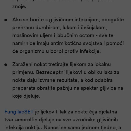
znoje.
Ako se borite s gljivičnom infekcijom, obogatite
prehranu đumbirom, lukom i češnjakom,
maslinovim uljem i jabučnim octom - sve te
namirnice imaju antimikotična svojstva i pomoći
će organizmu u borbi protiv infekcije.
Zaraženi nokat tretirajte lijekom za lokalnu
primjenu. Bezreceptni lijekovi u obliku laka za
nokte daju izvrsne rezultate, a kod odabira
preparata obratite pažnju na spektar gljivica na
koje djeluje.
FungilacSET
je ljekoviti lak za nokte čija djelatna
tvar amorolfin djeluje na sve uzročnike gljivičnih
infekcija noktiju. Nanosi se samo jednom tjedno, a