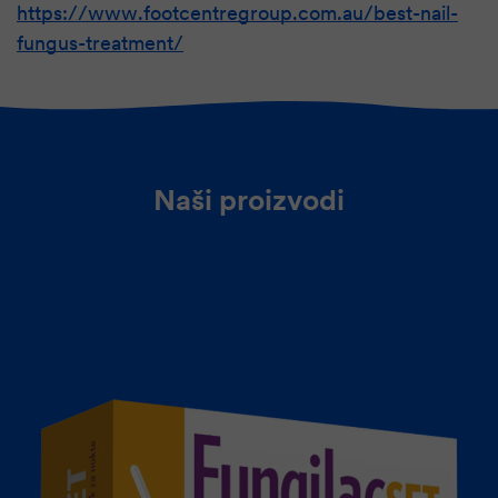
https://www.footcentregroup.com.au/best-nail-
fungus-treatment/
Naši proizvodi