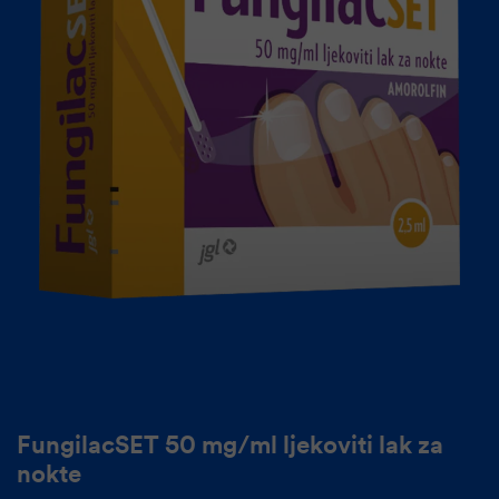
FungilacSET 50 mg/ml ljekoviti lak za
nokte