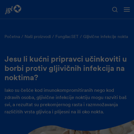
Preskoči na glavni sadržaj
Početna
Naši proizvodi
FungilacSET
Gljivične infekcije nokta
Jesu li kućni pripravci učinkoviti u
borbi protiv gljivičnih infekcija na
noktima?
Iako su češće kod imunokompromitiranih nego kod
zdravih osoba, gljivične infekcije noktiju mogu razviti baš
svi, a rezultat su prekomjernog rasta i razmnožavanja
različitih vrsta gljivica i plijesni na ili oko nokta.